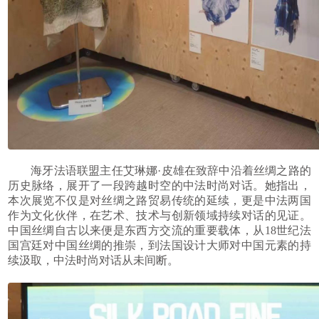
海牙法语联盟主任艾琳娜
·
皮雄在致辞中沿着丝绸之路的
历史脉络，展开了一段跨越时空的中法时尚对话。她指出，
本次展览不仅是对丝绸之路贸易传统的延续，更是中法两国
作为文化伙伴，在艺术、技术与创新领域持续对话的见证。
中国丝绸自古以来便是东西方交流的重要载体，从
18
世纪法
国宫廷对中国丝绸的推崇，到法国设计大师对中国元素的持
续汲取，中法时尚对话从未间断。