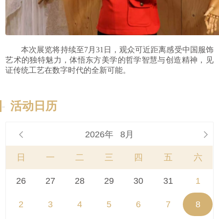
本次展览将持续至
7
月
31
日，观众可近距离感受中国服饰
艺术的独特魅力，体悟东方美学的哲学智慧与创造精神，见
证传统工艺在数字时代的全新可能。
-
活动日历
2026年
8月


日
一
二
三
四
五
六
26
27
28
29
30
31
1
2
3
4
5
6
7
8