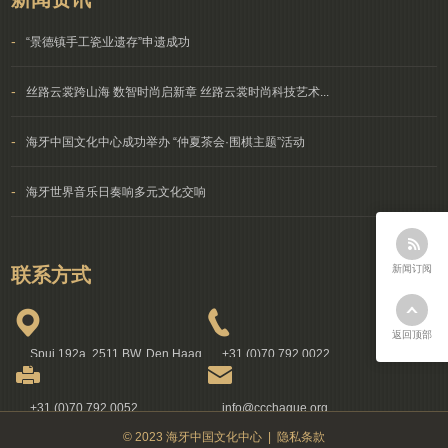
-
“景德镇手工瓷业遗存”申遗成功
-
丝路云裳跨山海 数智时尚启新章 丝路云裳时尚科技艺术...
-
海牙中国文化中心成功举办 “仲夏茶会·围棋主题”活动
-
海牙世界音乐日奏响多元文化交响
新闻订阅
联系方式
返回顶部
Spui 192a, 2511 BW, Den Haag
+31 (0)70 792 0022
+31 (0)70 792 0052
info@ccchague.org
© 2023 海牙中国文化中心 |
隐私条款