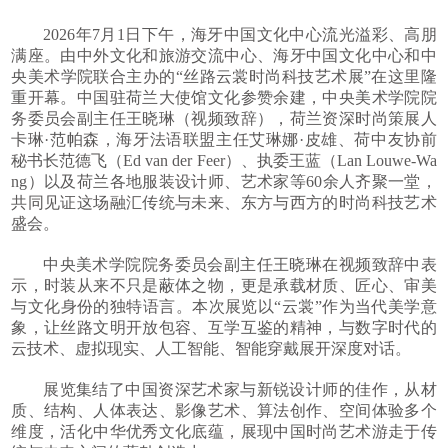
2026
年
7
月
1
日下午，海牙中国文化中心流光溢彩、高朋
满座。由中外文化和旅游交流中心、海牙中国文化中心和中
央美术学院联合主办的
“
丝路云裳时尚科技艺术展
”
在这里隆
重开幕。中国驻荷兰大使馆文化参赞余建，中央美术学院院
务委员会副主任王晓琳（视频致辞），荷兰资深时尚策展人
卡琳
·
范帕森，海牙法语联盟主任艾琳娜
·
皮雄、荷中友协前
秘书长范德飞（
Ed van der Feer
）、执委王蓝（
Lan Louwe-Wa
ng
）以及荷兰各地服装设计师、艺术家等
60
余人齐聚一堂，
共同见证这场融汇传统与未来、东方与西方的时尚科技艺术
盛会。
中央美术学院院务委员会副主任王晓琳在视频致辞中表
示，时装从来不只是蔽体之物，更是承载材质、匠心、审美
与文化身份的独特语言。本次展览以
“
云裳
”
作为当代美学意
象，让丝路文明开放包容、互学互鉴的精神，与数字时代的
云技术、虚拟现实、人工智能、智能穿戴展开深度对话。
展览集结了中国资深艺术家与新锐设计师的佳作，从材
质、结构、人体表达、影像艺术、算法创作、空间体验多个
维度，活化中华优秀文化底蕴，展现中国时尚艺术游走于传