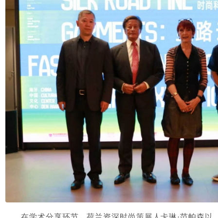
在学术分享环节，荷兰资深时尚策展人卡琳
·
范帕森以