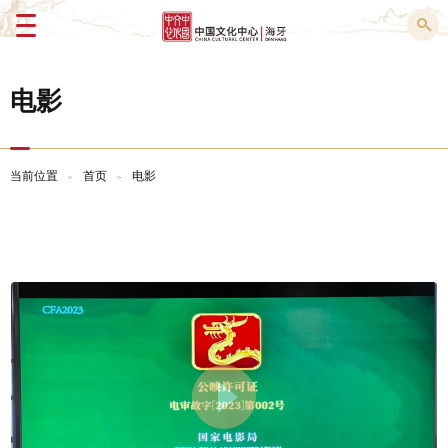
Menu
电影
当前位置
首页
电影
>
>