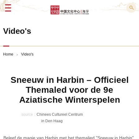
Menu
Video's
Home
Video's
>
Sneeuw in Harbin – Officieel
Themaled voor de 9e
Aziatische Winterspelen
source：
Chinees Cultureel Centrum
in Den Haag
Beleef de magie van Harbin met het themalied "Sneeuw in Harbin"