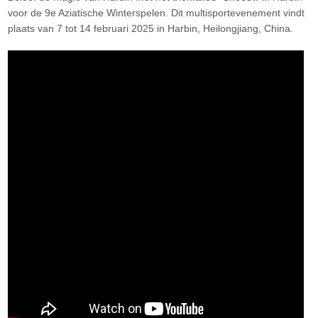
voor de 9e Aziatische Winterspelen. Dit multisportevenement vindt
plaats van 7 tot 14 februari 2025 in Harbin, Heilongjiang, China.