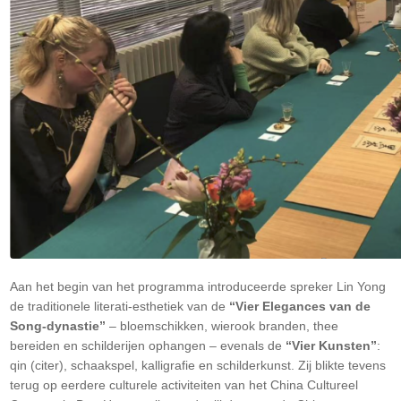
Aan het begin van het programma introduceerde spreker Lin Yong
de traditionele literati-esthetiek van de
“Vier Elegances van de
Song-dynastie”
– bloemschikken, wierook branden, thee
bereiden en schilderijen ophangen – evenals de
“Vier Kunsten”
:
qin (citer), schaakspel, kalligrafie en schilderkunst. Zij blikte tevens
terug op eerdere culturele activiteiten van het China Cultureel