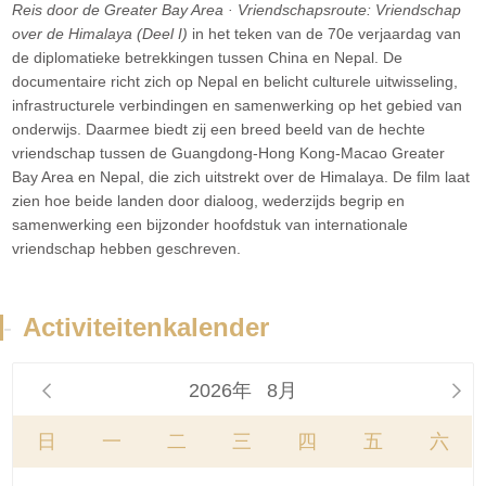
Reis door de Greater Bay Area · Vriendschapsroute: Vriendschap
over de Himalaya (Deel I)
in het teken van de 70e verjaardag van
de diplomatieke betrekkingen tussen China en Nepal. De
documentaire richt zich op Nepal en belicht culturele uitwisseling,
infrastructurele verbindingen en samenwerking op het gebied van
onderwijs. Daarmee biedt zij een breed beeld van de hechte
vriendschap tussen de Guangdong-Hong Kong-Macao Greater
Bay Area en Nepal, die zich uitstrekt over de Himalaya. De film laat
zien hoe beide landen door dialoog, wederzijds begrip en
samenwerking een bijzonder hoofdstuk van internationale
vriendschap hebben geschreven.
-
Activiteitenkalender
2026年
8月


日
一
二
三
四
五
六