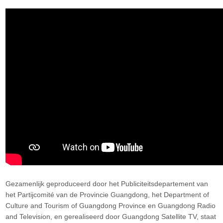
Gezamenlijk geproduceerd door het Publiciteitsdepartement van
het Partijcomité van de Provincie Guangdong, het Department of
Culture and Tourism of Guangdong Province en Guangdong Radio
and Television, en gerealiseerd door Guangdong Satellite TV, staat