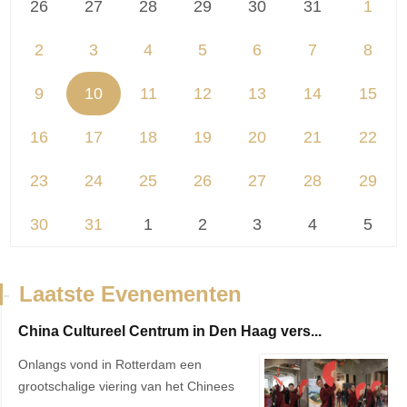
26
27
28
29
30
31
1
2
3
4
5
6
7
8
9
10
11
12
13
14
15
16
17
18
19
20
21
22
23
24
25
26
27
28
29
30
31
1
2
3
4
5
-
Laatste Evenementen
China Cultureel Centrum in Den Haag vers...
Onlangs vond in Rotterdam een
grootschalige viering van het Chinees